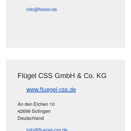
info
fissler
de
Flügel CSS GmbH & Co. KG
www.fluegel-css.de
An den Eichen 10
42699 Solingen
Deutschland
info
fluegel-css
de