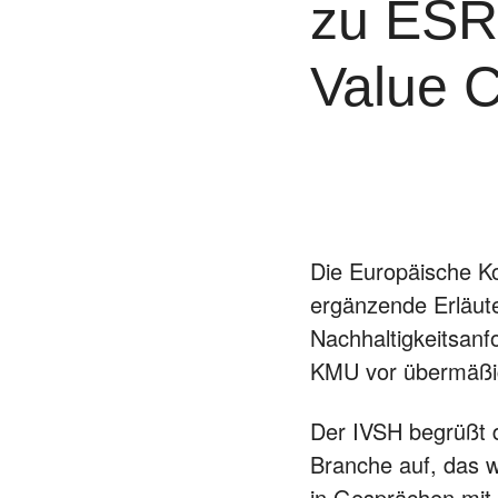
zu ESR
Value C
Die Europäische K
ergänzende Erläute
Nachhaltigkeitsanf
KMU vor übermäßig
Der IVSH begrüßt d
Branche auf, das w
in Gesprächen mit