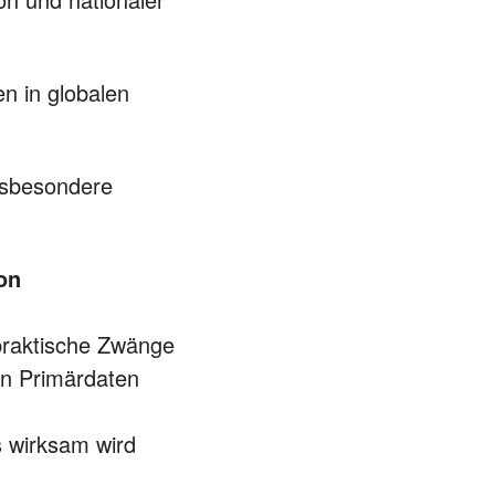
en in globalen
insbesondere
on
praktische Zwänge
nn Primärdaten
s wirksam wird