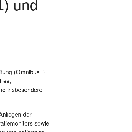
) und
tung (Omnibus I)
t es,
und insbesondere
Anliegen der
ratiemonitors sowie
n und nationaler