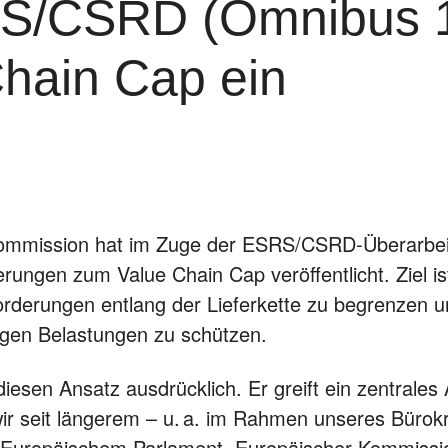
S/CSRD (Omnibus 1
hain Cap ein
ommission hat im Zuge der ESRS/CSRD‑Überarbei
rungen zum Value Chain Cap veröffentlicht. Ziel is
orderungen entlang der Lieferkette zu begrenzen 
en Belastungen zu schützen.
iesen Ansatz ausdrücklich. Er greift ein zentrales 
ir seit längerem – u. a. im Rahmen unseres Bürok
 Europäischem Parlament, Europäischer Kommissio