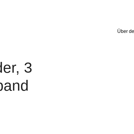
Über d
er, 3
band