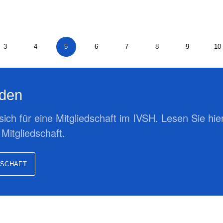
3
4
5
6
7
8
9
10
rden
 sich für eine Mitgliedschaft im IVSH. Lesen Sie hi
 Mitgliedschaft.
DSCHAFT