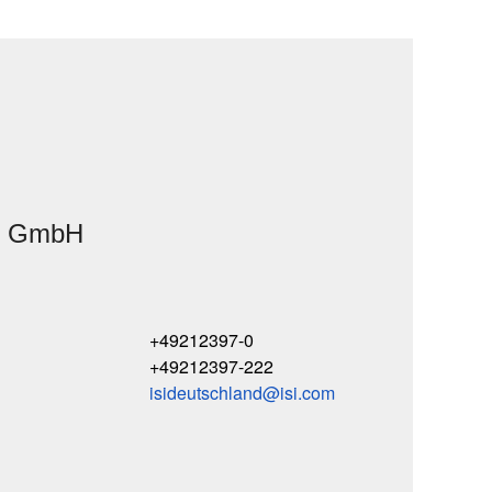
nd GmbH
+49212397-0
+49212397-222
isideutschland
isi
com