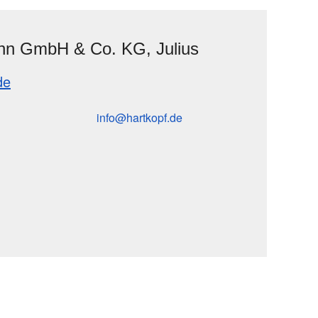
hn GmbH & Co. KG, Julius
de
info
hartkopf
de