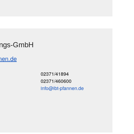
ungs-GmbH
nen.de
02371/41894
02371/460600
info
ibt-pfannen
de