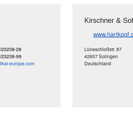
Kirschner & So
www.hartkopf.
/23238-28
Lüneschloßstr. 87
/23238-99
42657 Solingen
kai-europe
com
Deutschland